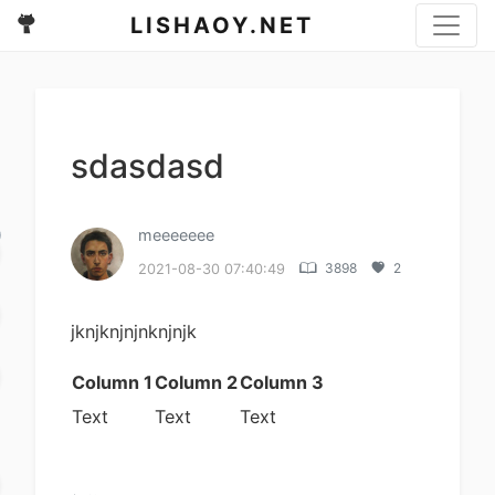
LISHAOY.NET
sdasdasd
meeeeeee
3898
2
2021-08-30 07:40:49
d
jknjknjnjnknjnjk
Column 1
Column 2
Column 3
Text
Text
Text