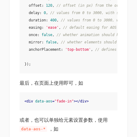
  offset: 
120
, 
// offset (in px) from the original t
  delay: 
0
, 
// values from 0 to 3000, with step 50ms
  duration: 
400
, 
// values from 0 to 3000, with step
  easing: 
'ease'
, 
// default easing for AOS animatio
  once: 
false
, 
// whether animation should happen on
  mirror: 
false
, 
// whether elements should animate 
  anchorPlacement: 
'top-bottom'
, 
// defines which po
最后，在页面上使用即可，如
<
div
data-aos
=
"fade-in"
>
</
div
>
或者，也可以单独给元素设置参数，使用
，如
data-aos-*