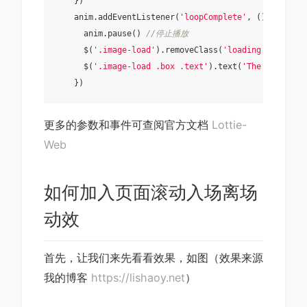
    })

    anim.addEventListener(
'loopComplete'
, () => {  
/
      anim.pause() 
//停止播放
      $(
'.image-load'
).removeClass(
'loading'
) 
//隐藏
      $(
'.image-load .box .text'
).text(
'The picture 
更多的参数和事件可查阅官方文档
Lottie-
Web
如何加入页面滚动入场离场
动效
首先，让我们来先看看效果，如图（效果来源
我的博客
https://lishaoy.net
）