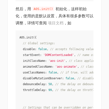
然后，用
初始化，这样初始
AOS.init()
化，使用的是默认设置，具体有很多参数可以
调整，详情可查阅
项目文档
，如
AOS.init({

// Global settings:
  disable: 
false
, 
// accepts following values: 'phon
  startEvent: 
'DOMContentLoaded'
, 
// name of the eve
  initClassName: 
'aos-init'
, 
// class applied after 
  animatedClassName: 
'aos-animate'
, 
// class applied
  useClassNames: 
false
, 
// if true, will add content
  disableMutationObserver: 
false
, 
// disables automa
  debounceDelay: 
50
, 
// the delay on debounce used w
  throttleDelay: 
99
, 
// the delay on throttle used w
// Settings that can be overridden on per-element 