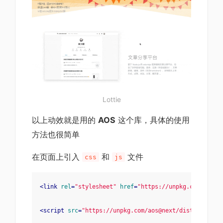
Lottie
以上动效就是用的
AOS
这个库，具体的使用
方法也很简单
在页面上引入
和
文件
css
js
<
link
rel
=
"stylesheet"
href
=
"https://unpkg.com/aos@n
<
script
src
=
"https://unpkg.com/aos@next/dist/aos.js"