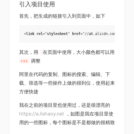
引入项目使用
首先，把生成的链接引入到页面中，如下
<
link
rel
="
stylesheet
" 
href
="//
at
.alicdn
.com
/
t
/
font_
其次，用
在页面中使用，大小颜色都可以用
调整
css
阿里在代码的复制、图标的搜索、编辑、下
载、筛选等一些操作上做的很到位，使用起来
方便快捷
我在之前的项目里也使用过，还是很漂亮的
https://a.lishaoy.net
，如图是我在项目里使
用的一些图标，每个图标是不是都做的很精致