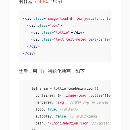
的容器（
代码）
HTML
<
div
class
=
"image-load d-flex justify-content-center
<
div
class
=
"box"
>
<
div
class
=
"lottie"
>
</
div
>
<
div
class
=
"text text-muted text-center"
>
The pic
</
div
>
</
div
>
然后，用
初始化动画，如下
js
let
 anim = lottie.loadAnimation({

container
: $(
'.image-load .lottie'
)[
0
], 
//动画
      renderer: 
'svg'
, 
//支持 svg 和 canvas
      loop: 
true
, 
//是否循环
      autoplay: 
false
, 
// 是否自动播放
      path: 
'/EmojiReaction.json'
//动画json文件的位置