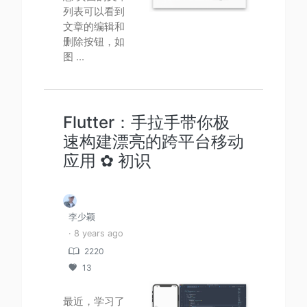
列表可以看到
文章的编辑和
删除按钮，如
图 ...
Flutter：手拉手带你极
速构建漂亮的跨平台移动
应用 ✿ 初识
李少颖
· 8 years ago
2220
13
最近，学习了