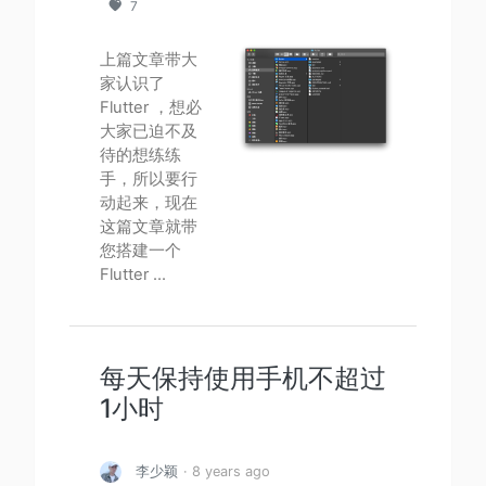
7
上篇文章带大
家认识了
Flutter ，想必
大家已迫不及
待的想练练
手，所以要行
动起来，现在
这篇文章就带
您搭建一个
Flutter ...
每天保持使用手机不超过
1小时
李少颖
· 8 years ago